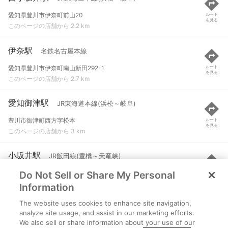
愛知県豊川市伊奈町前山20
ルート
を見る
このページの店舗から 2.2 km
伊奈駅
名鉄名古屋本線
愛知県豊川市伊奈町南山新田292-1
ルート
を見る
このページの店舗から 2.7 km
愛知御津駅
JR東海道本線(浜松～岐阜)
豊川市御津町西方字松本
ルート
を見る
このページの店舗から 3 km
小坂井駅
JR飯田線(豊橋～天竜峡)
Do Not Sell or Share My Personal
愛知県豊川市小坂井町倉屋敷72
ルート
を見る
このページの店舗から 3.1 km
Information
The website uses cookies to enhance site navigation,
小田渕駅
名鉄名古屋本線
analyze site usage, and assist in our marketing efforts.
We also sell or share information about your use of our
豊川市小田渕町大字卯足
ルート