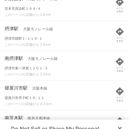
茨木市高浜町１９４-４
ルート
を見る
このページの店舗から 2.8 km
摂津駅
大阪モノレール線
摂津市鶴野１-１１６-１
ルート
を見る
このページの店舗から 2.9 km
南摂津駅
大阪モノレール線
摂津市東一津屋１２０１-３
ルート
を見る
このページの店舗から 2.9 km
寝屋川市駅
京阪本線
寝屋川市早子町１６-１１
ルート
を見る
このページの店舗から 3.3 km
南茨木駅
阪急京都本線
Do Not Sell or Share My Personal
茨木市天王２-１-１３
ルート