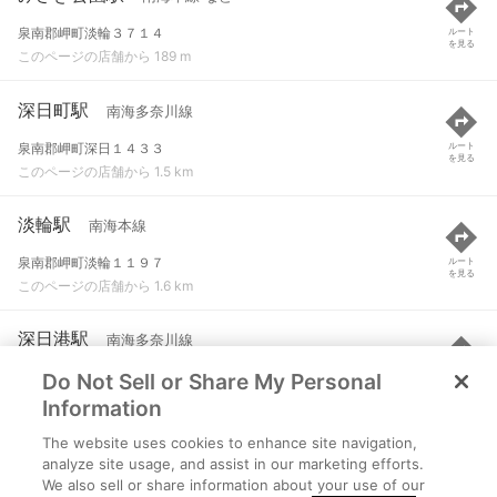
泉南郡岬町淡輪３７１４
ルート
を見る
このページの店舗から 189 m
深日町駅
南海多奈川線
泉南郡岬町深日１４３３
ルート
を見る
このページの店舗から 1.5 km
淡輪駅
南海本線
泉南郡岬町淡輪１１９７
ルート
を見る
このページの店舗から 1.6 km
深日港駅
南海多奈川線
Do Not Sell or Share My Personal
泉南郡岬町深日２５３５-１
ルート
を見る
このページの店舗から 2.1 km
Information
The website uses cookies to enhance site navigation,
多奈川駅
南海多奈川線
analyze site usage, and assist in our marketing efforts.
We also sell or share information about your use of our
泉南郡岬町多奈川２２９０
ルート