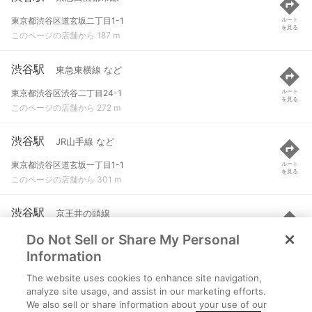
東京都渋谷区道玄坂二丁目1-1
ルート
を見る
このページの店舗から 187 m
渋谷駅
東急東横線 など
東京都渋谷区渋谷二丁目24-1
ルート
を見る
このページの店舗から 272 m
渋谷駅
JR山手線 など
東京都渋谷区道玄坂一丁目1-1
ルート
を見る
このページの店舗から 301 m
渋谷駅
京王井の頭線
Do Not Sell or Share My Personal
東京都渋谷区道玄坂一丁目4-1
ルート
を見る
このページの店舗から 322 m
Information
The website uses cookies to enhance site navigation,
渋谷駅
東京メトロ銀座線 など
analyze site usage, and assist in our marketing efforts.
We also sell or share information about your use of our
東京都渋谷区道玄坂一丁目1-1
ルート