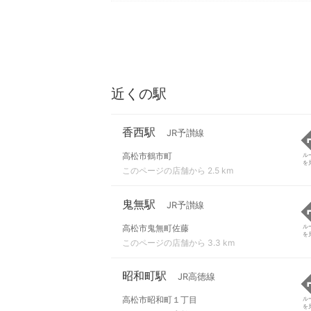
近くの駅
香西駅
JR予讃線
高松市鶴市町
ル
を
このページの店舗から 2.5 km
鬼無駅
JR予讃線
高松市鬼無町佐藤
ル
を
このページの店舗から 3.3 km
昭和町駅
JR高徳線
高松市昭和町１丁目
ル
を