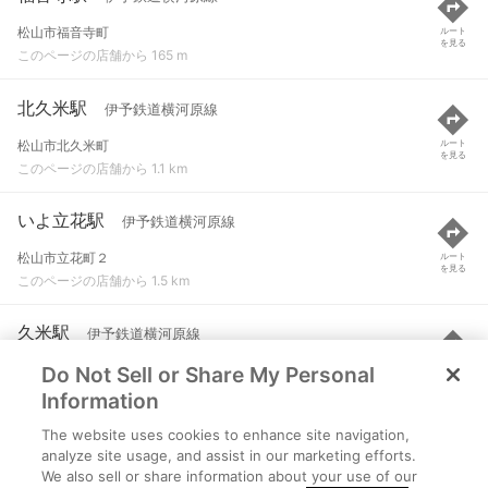
松山市福音寺町
ルート
を見る
このページの店舗から 165 m
北久米駅
伊予鉄道横河原線
松山市北久米町
ルート
を見る
このページの店舗から 1.1 km
いよ立花駅
伊予鉄道横河原線
松山市立花町２
ルート
を見る
このページの店舗から 1.5 km
久米駅
伊予鉄道横河原線
Do Not Sell or Share My Personal
松山市南久米町
ルート
を見る
このページの店舗から 1.7 km
Information
The website uses cookies to enhance site navigation,
石手川公園駅
伊予鉄道横河原線
analyze site usage, and assist in our marketing efforts.
We also sell or share information about your use of our
松山市立花町１
ルート