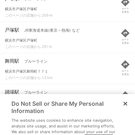
横浜市戸塚区戸塚町
ルート
を見る
このページの店舗から 209 m
戸塚駅
JR東海道本線(東京～熱海) など
横浜市戸塚区戸塚町
ルート
を見る
このページの店舗から 251 m
舞岡駅
ブルーライン
横浜市戸塚区舞岡町７７１
ルート
を見る
このページの店舗から 1.5 km
踊場駅
ブルーライン
Do Not Sell or Share My Personal
横浜市泉区中田南１-２-１
ルート
を見る
このページの店舗から 1.6 km
Information
The website uses cookies to enhance site navigation,
下永谷駅
ブルーライン
analyze site usage, and assist in our marketing efforts.
We also sell or share information about your use of our
横浜市港南区日限山１-５８-２７
ルート