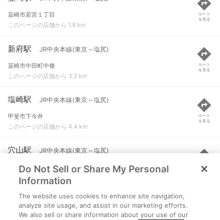
韮崎市若宮１丁目
ルート
を見る
このページの店舗から 1.8 km
新府駅
JR中央本線(東京～塩尻)
韮崎市中田町中條
ルート
を見る
このページの店舗から 3.2 km
塩崎駅
JR中央本線(東京～塩尻)
甲斐市下今井
ルート
を見る
このページの店舗から 4.4 km
穴山駅
JR中央本線(東京～塩尻)
Do Not Sell or Share My Personal
韮崎市穴山町
ルート
を見る
このページの店舗から 5.5 km
Information
The website uses cookies to enhance site navigation,
竜王駅
JR中央本線(東京～塩尻)
analyze site usage, and assist in our marketing efforts.
We also sell or share information about your use of our
甲斐市竜王新町
ルート