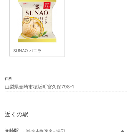
SUNAO バニラ
住所
山梨県韮崎市穂坂町宮久保798-1
近くの駅
韮崎駅
JR中央本線(東京～塩尻)