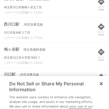
埼玉県川口市南鳩ヶ谷五丁目
ルート
を見る
このページの店舗から 1.2 km
西川口駅
JR京浜東北線
川口市並木町２丁目
ルート
を見る
このページの店舗から 1.7 km
鳩ヶ谷駅
埼玉高速鉄道線
埼玉県川口市大字里1650-1
ルート
を見る
このページの店舗から 1.8 km
川口駅
JR京浜東北線
Do Not Sell or Share My Personal
川口市栄町３丁目
ルート
を見る
このページの店舗から 2 km
Information
The website uses cookies to enhance site navigation,
川口元郷駅
埼玉高速鉄道線
analyze site usage, and assist in our marketing efforts.
We also sell or share information about your use of our
川口市元郷１-２-１５
ルート