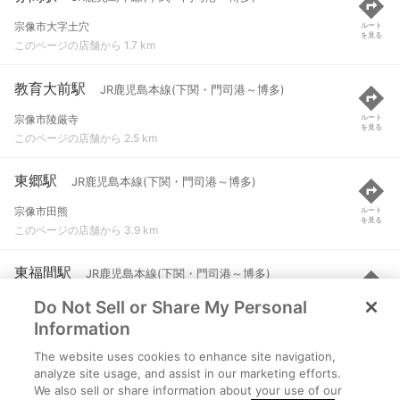
宗像市大字土穴
ルート
を見る
このページの店舗から 1.7 km
教育大前駅
JR鹿児島本線(下関・門司港～博多)
宗像市陵厳寺
ルート
を見る
このページの店舗から 2.5 km
東郷駅
JR鹿児島本線(下関・門司港～博多)
宗像市田熊
ルート
を見る
このページの店舗から 3.9 km
東福間駅
JR鹿児島本線(下関・門司港～博多)
Do Not Sell or Share My Personal
福津市津丸
ルート
を見る
このページの店舗から 5.9 km
Information
The website uses cookies to enhance site navigation,
海老津駅
JR鹿児島本線(下関・門司港～博多)
analyze site usage, and assist in our marketing efforts.
We also sell or share information about your use of our
遠賀郡岡垣町大字海老津
ルート