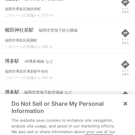
福岡市博多区御供所町
ルート
を見る
このページの店舗から 370 m
櫛田神社前駅
福岡市営地下鉄七隈線
福岡市博多区祇園町
ルート
を見る
このページの店舗から 452 m
博多駅
JR博多南線 など
福岡市博多区博多駅中央街
ルート
を見る
このページの店舗から 467 m
博多駅
福岡市営地下鉄空港線 など
Do Not Sell or Share My Personal
福岡市博多区博多駅中央街
ルート
を見る
このページの店舗から 483 m
Information
The website uses cookies to enhance site navigation,
中洲川端駅
福岡市営地下鉄空港線 など
analyze site usage, and assist in our marketing efforts.
We also sell or share information about your use of our
福岡市博多区上川端町
ルート