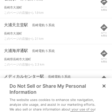
長崎市大浦町
ルート
を見る
このページの店舗から 1.9 km
大浦天主堂駅
長崎電軌５系統
長崎市大浦町
ルート
を見る
このページの店舗から 2.1 km
大浦海岸通駅
長崎電軌５系統
長崎県長崎市大浦町
ルート
を見る
このページの店舗から 2.3 km
メディカルセンター駅
長崎電軌５系統
Do Not Sell or Share My Personal
長崎市新地町
ルート
を見る
このページの店舗から 2.5 km
Information
The website uses cookies to enhance site navigation,
崇福寺駅
長崎電軌１系統 など
analyze site usage, and assist in our marketing efforts.
We also sell or share information about your use of our
長崎市油屋町
ルート