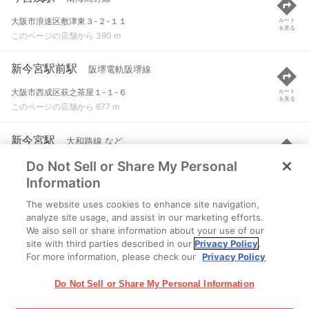
大阪市浪速区敷津東３-２-１１
ルート
を見る
このページの店舗から 390 m
新今宮駅前駅
阪堺電軌阪堺線
大阪市西成区萩之茶屋１-１-６
ルート
を見る
このページの店舗から 677 m
新今宮駅
大和路線 など
Do Not Sell or Share My Personal
大阪市浪速区恵美須西三丁目17-1
ルート
を見る
このページの店舗から 714 m
Information
The website uses cookies to enhance site navigation,
動物園前駅
大阪メトロ御堂筋線 など
analyze site usage, and assist in our marketing efforts.
We also sell or share information about your use of our
大阪市西成区太子１-６-１２
ルート
を見る
site with third parties described in our
Privacy Policy
.
このページの店舗から 729 m
For more information, please check our
Privacy Policy
Do Not Sell or Share My Personal Information