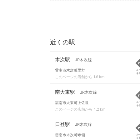
近くの駅
木次駅
JR木次線
雲南市木次町里方
ル
を
このページの店舗から 1.6 km
南大東駅
JR木次線
雲南市大東町上佐世
ル
を
このページの店舗から 4.2 km
日登駅
JR木次線
雲南市木次町寺領
ル
を