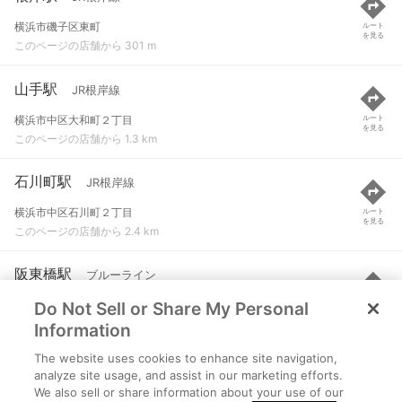
横浜市磯子区東町
ルート
を見る
このページの店舗から 301 m
山手駅
JR根岸線
横浜市中区大和町２丁目
ルート
を見る
このページの店舗から 1.3 km
石川町駅
JR根岸線
横浜市中区石川町２丁目
ルート
を見る
このページの店舗から 2.4 km
阪東橋駅
ブルーライン
Do Not Sell or Share My Personal
横浜市中区弥生町５-４８
ルート
を見る
このページの店舗から 2.5 km
Information
The website uses cookies to enhance site navigation,
伊勢佐木長者町駅
ブルーライン
analyze site usage, and assist in our marketing efforts.
We also sell or share information about your use of our
横浜市中区長者町５-４８
ルート