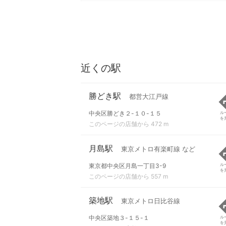
近くの駅
勝どき駅
都営大江戸線
中央区勝どき２-１０-１５
ル
を
このページの店舗から 472 m
月島駅
東京メトロ有楽町線 など
東京都中央区月島一丁目3-9
ル
を
このページの店舗から 557 m
築地駅
東京メトロ日比谷線
中央区築地３-１５-１
ル
を