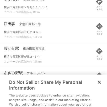
横浜市青葉区市ケ尾町１１５６-１
ルート
を見る
このページの店舗から 82 m
江田駅
東急田園都市線
横浜市青葉区荏田町２３６０
ルート
を見る
このページの店舗から 1.3 km
藤が丘駅
東急田園都市線
横浜市青葉区藤が丘２-５-４
ルート
を見る
このページの店舗から 1.5 km
あざみ野駅
ブルーライン
Do Not Sell or Share My Personal
横浜市青葉区あざみ野２-１-１
ルート
を見る
このページの店舗から 2.2 km
Information
The website uses cookies to enhance site navigation,
あざみ野駅
東急田園都市線
analyze site usage, and assist in our marketing efforts.
We also sell or share information about your use of our
横浜市青葉区あざみ野２-１-１
ルート