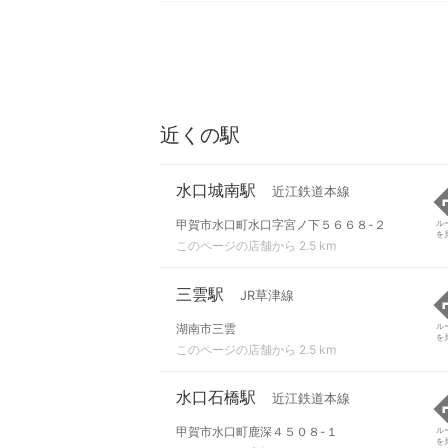
近くの駅
水口城南駅
近江鉄道本線
甲賀市水口町水口字宮ノ下５６６８-２
ル
を
このページの店舗から 2.5 km
三雲駅
JR草津線
湖南市三雲
ル
を
このページの店舗から 2.5 km
水口石橋駅
近江鉄道本線
甲賀市水口町鹿深４５０８-１
ル
を