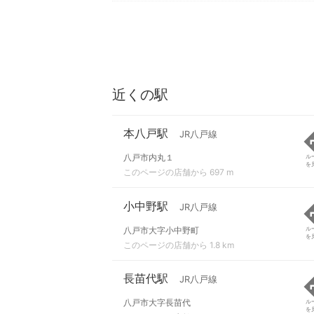
近くの駅
本八戸駅
JR八戸線
八戸市内丸１
ル
を
このページの店舗から 697 m
小中野駅
JR八戸線
八戸市大字小中野町
ル
を
このページの店舗から 1.8 km
長苗代駅
JR八戸線
八戸市大字長苗代
ル
を