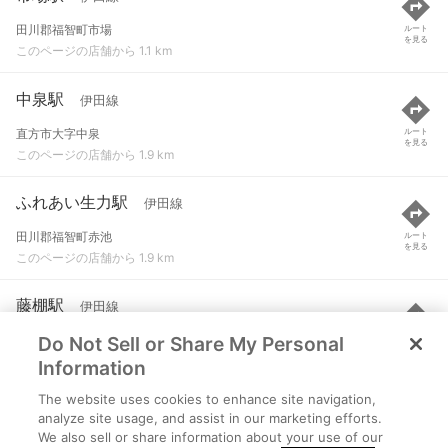
田川郡福智町市場
ルート
を見る
このページの店舗から 1.1 km
中泉駅
伊田線
直方市大字中泉
ルート
を見る
このページの店舗から 1.9 km
ふれあい生力駅
伊田線
田川郡福智町赤池
ルート
を見る
このページの店舗から 1.9 km
藤棚駅
伊田線
Do Not Sell or Share My Personal
直方市大字下境
ルート
を見る
このページの店舗から 2.6 km
Information
The website uses cookies to enhance site navigation,
赤池駅
伊田線
analyze site usage, and assist in our marketing efforts.
We also sell or share information about your use of our
田川郡福智町赤池
ルート