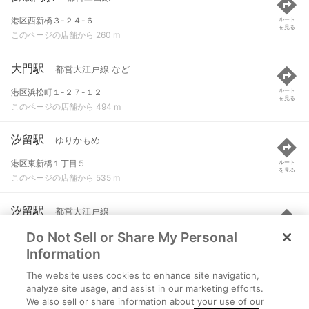
港区西新橋３-２４-６
ルート
を見る
このページの店舗から 260 m
大門駅
都営大江戸線 など
港区浜松町１-２７-１２
ルート
を見る
このページの店舗から 494 m
汐留駅
ゆりかもめ
港区東新橋１丁目５
ルート
を見る
このページの店舗から 535 m
汐留駅
都営大江戸線
Do Not Sell or Share My Personal
港区東新橋１丁目５
ルート
を見る
このページの店舗から 626 m
Information
The website uses cookies to enhance site navigation,
モノレール浜松町駅
東京モノレール
analyze site usage, and assist in our marketing efforts.
We also sell or share information about your use of our
東京都港区浜松町二丁目4-12
ルート