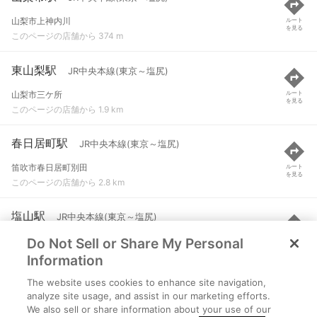
山梨市上神内川
ルート
を見る
このページの店舗から 374 m
東山梨駅
JR中央本線(東京～塩尻)
山梨市三ケ所
ルート
を見る
このページの店舗から 1.9 km
春日居町駅
JR中央本線(東京～塩尻)
笛吹市春日居町別田
ルート
を見る
このページの店舗から 2.8 km
塩山駅
JR中央本線(東京～塩尻)
Do Not Sell or Share My Personal
甲州市塩山上於曽
ルート
を見る
このページの店舗から 5 km
Information
The website uses cookies to enhance site navigation,
石和温泉駅
JR中央本線(東京～塩尻)
analyze site usage, and assist in our marketing efforts.
We also sell or share information about your use of our
笛吹市石和町松本
ルート