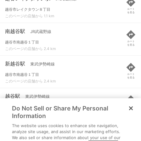
越谷市レイクタウン８丁目
ルート
を見る
このページの店舗から 1.1 km
南越谷駅
JR武蔵野線
越谷市南越谷１丁目
ルート
を見る
このページの店舗から 2.4 km
新越谷駅
東武伊勢崎線
越谷市南越谷１丁目
ルート
を見る
このページの店舗から 2.4 km
越谷駅
東武伊勢崎線
Do Not Sell or Share My Personal
越谷市弥生町
ルート
を見る
このページの店舗から 2.6 km
Information
The website uses cookies to enhance site navigation,
吉川駅
JR武蔵野線
analyze site usage, and assist in our marketing efforts.
We also sell or share information about your use of our
吉川市木売１-６-１
ルート