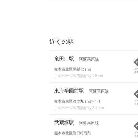
近くの駅
竜田口駅
阿蘇高原線
熊本市北区黒髪七丁目
ル
を
このページの店舗から 1.9 km
東海学園前駅
阿蘇高原線
熊本市東区渡鹿九丁目1-1-1
ル
を
このページの店舗から 2.4 km
武蔵塚駅
阿蘇高原線
熊本市北区龍田町弓削
ル
を