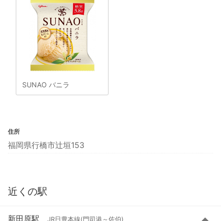
SUNAO バニラ
住所
福岡県行橋市辻垣153
近くの駅
新田原駅
JR日豊本線(門司港～佐伯)