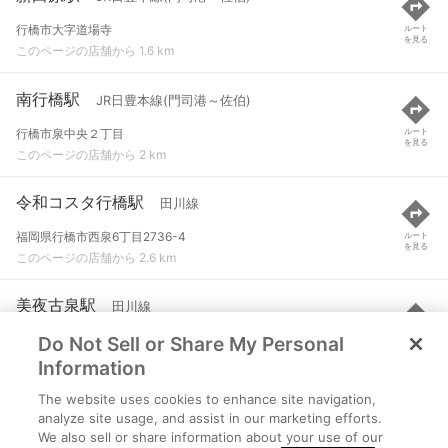
行橋市大字道場寺
ルート
を見る
このページの店舗から 1.6 km
南行橋駅
JR日豊本線(門司港～佐伯)
行橋市泉中央２丁目
ルート
を見る
このページの店舗から 2 km
令和コスタ行橋駅
田川線
福岡県行橋市西泉6丁目2736-4
ルート
を見る
このページの店舗から 2.6 km
美夜古泉駅
田川線
Do Not Sell or Share My Personal
行橋市大字福富
ルート
を見る
このページの店舗から 2.8 km
Information
The website uses cookies to enhance site navigation,
今川河童駅
田川線
analyze site usage, and assist in our marketing efforts.
We also sell or share information about your use of our
行橋市大字流末
ルート