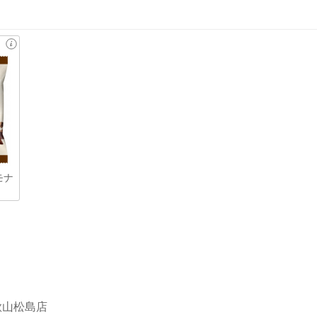
モナ
歌山松島店