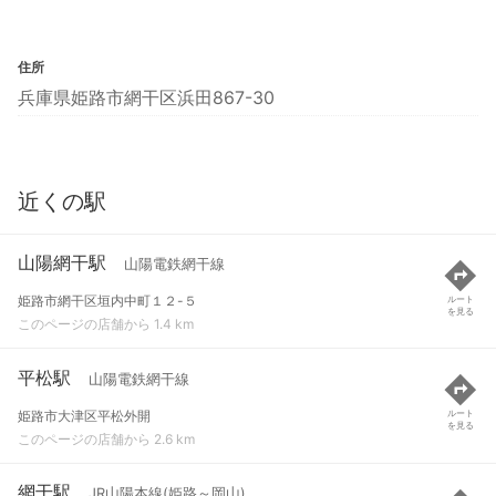
住所
兵庫県姫路市網干区浜田867-30
近くの駅
山陽網干駅
山陽電鉄網干線
姫路市網干区垣内中町１２-５
ルート
を見る
このページの店舗から 1.4 km
平松駅
山陽電鉄網干線
姫路市大津区平松外開
ルート
を見る
このページの店舗から 2.6 km
網干駅
JR山陽本線(姫路～岡山)