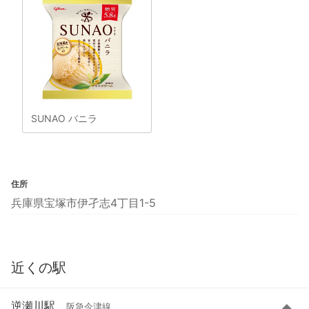
SUNAO バニラ
住所
兵庫県宝塚市伊孑志4丁目1-5
近くの駅
逆瀬川駅
阪急今津線