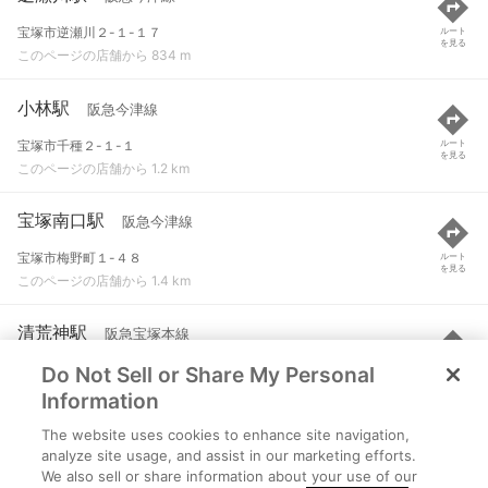
宝塚市逆瀬川２-１-１７
ルート
を見る
このページの店舗から 834 m
小林駅
阪急今津線
宝塚市千種２-１-１
ルート
を見る
このページの店舗から 1.2 km
宝塚南口駅
阪急今津線
宝塚市梅野町１-４８
ルート
を見る
このページの店舗から 1.4 km
清荒神駅
阪急宝塚本線
Do Not Sell or Share My Personal
宝塚市清荒神１-９-３
ルート
を見る
このページの店舗から 1.5 km
Information
The website uses cookies to enhance site navigation,
売布神社駅
阪急宝塚本線
analyze site usage, and assist in our marketing efforts.
We also sell or share information about your use of our
宝塚市売布２-１４-３０
ルート