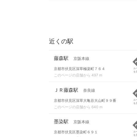
近くの駅
藤森駅
京阪本線
京都市伏見区深草極楽町７６４
ル
を
このページの店舗から 497 m
ＪＲ藤森駅
奈良線
京都市伏見区深草大亀谷大山町９９番
ル
を
このページの店舗から 640 m
墨染駅
京阪本線
京都市伏見区墨染町６９１
ル
を