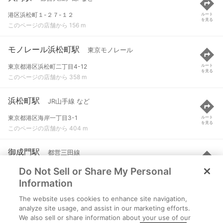
港区浜松町１-２７-１２
ルート
を見る
このページの店舗から 156 m
モノレール浜松町駅
東京モノレール
東京都港区浜松町二丁目4-12
ルート
を見る
このページの店舗から 358 m
浜松町駅
JR山手線 など
東京都港区海岸一丁目3-1
ルート
を見る
このページの店舗から 404 m
御成門駅
都営三田線
Do Not Sell or Share My Personal
港区西新橋３-２４-６
ルート
を見る
このページの店舗から 418 m
Information
The website uses cookies to enhance site navigation,
芝公園駅
都営三田線
analyze site usage, and assist in our marketing efforts.
We also sell or share information about your use of our
港区芝公園４-８-１４
ルート