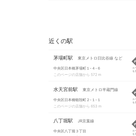
近くの駅
茅場町駅
東京メトロ日比谷線 など
中央区日本橋茅場町１-４-６
ル
を
このページの店舗から 572 m
水天宮前駅
東京メトロ半蔵門線
中央区日本橋蛎殻町２-１-１
ル
を
このページの店舗から 653 m
八丁堀駅
JR京葉線
中央区八丁堀３丁目
ル
を