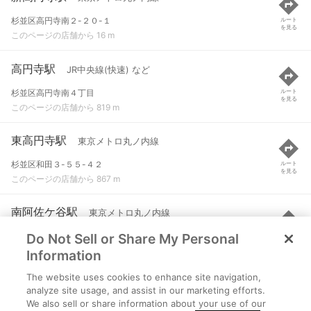
杉並区高円寺南２-２０-１
ルート
を見る
このページの店舗から 16 m
高円寺駅
JR中央線(快速) など
杉並区高円寺南４丁目
ルート
を見る
このページの店舗から 819 m
東高円寺駅
東京メトロ丸ノ内線
杉並区和田３-５５-４２
ルート
を見る
このページの店舗から 867 m
南阿佐ケ谷駅
東京メトロ丸ノ内線
Do Not Sell or Share My Personal
杉並区阿佐谷南１-１５-７
ルート
を見る
このページの店舗から 1.1 km
Information
The website uses cookies to enhance site navigation,
阿佐ケ谷駅
JR中央線(快速) など
analyze site usage, and assist in our marketing efforts.
We also sell or share information about your use of our
東京都杉並区阿佐谷南三丁目36-3
ルート