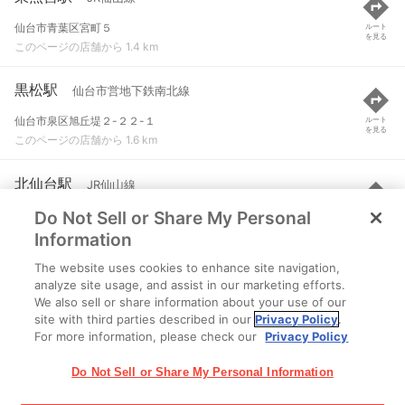
仙台市青葉区宮町５
ルート
を見る
このページの店舗から 1.4 km
黒松駅
仙台市営地下鉄南北線
仙台市泉区旭丘堤２-２２-１
ルート
を見る
このページの店舗から 1.6 km
北仙台駅
JR仙山線
Do Not Sell or Share My Personal
仙台市青葉区昭和町
ルート
を見る
このページの店舗から 2.1 km
Information
The website uses cookies to enhance site navigation,
北仙台駅
仙台市営地下鉄南北線
analyze site usage, and assist in our marketing efforts.
We also sell or share information about your use of our
仙台市青葉区昭和町
ルート
を見る
site with third parties described in our
Privacy Policy
.
このページの店舗から 2.2 km
For more information, please check our
Privacy Policy
Do Not Sell or Share My Personal Information