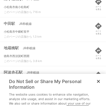
小松島市南小松島町
ルート
を見る
このページの店舗から 716 m
中田駅
JR牟岐線
小松島市中郷町長平
ルート
を見る
このページの店舗から 1.3 km
地蔵橋駅
JR牟岐線
徳島市西須賀町西開
ルート
を見る
このページの店舗から 3.8 km
阿波赤石駅
JR牟岐線
Do Not Sell or Share My Personal
小松島市赤石町
ルート
を見る
このページの店舗から 3.9 km
Information
The website uses cookies to enhance site navigation,
立江駅
JR牟岐線
analyze site usage, and assist in our marketing efforts.
We also sell or share information about your use of our
小松島市立江町字株木
ルート