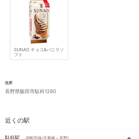
SUNAO チョコ&バニラソ
フト
住所
長野県飯田市駄科1280
近くの駅
駄科駅
JR飯田線(天竜峡～辰野)