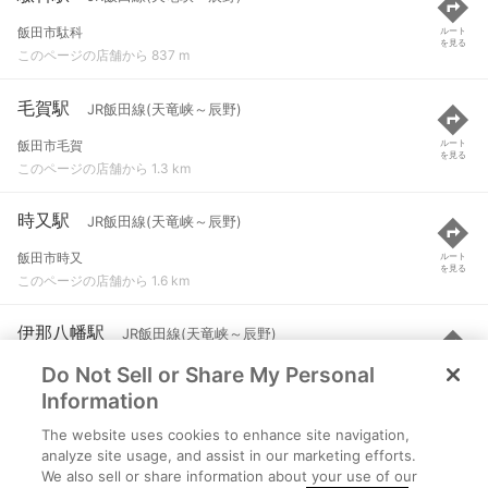
飯田市駄科
ルート
を見る
このページの店舗から 837 m
毛賀駅
JR飯田線(天竜峡～辰野)
飯田市毛賀
ルート
を見る
このページの店舗から 1.3 km
時又駅
JR飯田線(天竜峡～辰野)
飯田市時又
ルート
を見る
このページの店舗から 1.6 km
伊那八幡駅
JR飯田線(天竜峡～辰野)
Do Not Sell or Share My Personal
飯田市松尾
ルート
を見る
このページの店舗から 2.3 km
Information
The website uses cookies to enhance site navigation,
下山村駅
JR飯田線(天竜峡～辰野)
analyze site usage, and assist in our marketing efforts.
We also sell or share information about your use of our
飯田市鼎下山
ルート