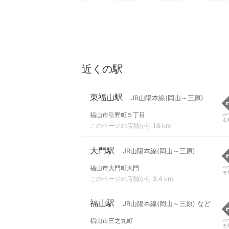
近くの駅
東福山駅
JR山陽本線(岡山～三原)
福山市引野町５丁目
ル
を
このページの店舗から 1.6 km
大門駅
JR山陽本線(岡山～三原)
福山市大門町大門
ル
を
このページの店舗から 3.4 km
福山駅
JR山陽本線(岡山～三原) など
福山市三之丸町
ル
を