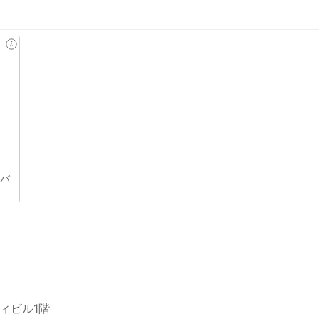
&バ
ィビル1階