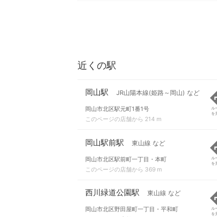
近くの駅
岡山駅
JR山陽本線(姫路～岡山) など
岡山市北区駅元町1番1号
ル
を
このページの店舗から 214 m
岡山駅前駅
東山線 など
岡山市北区駅前町一丁目・本町
ル
を
このページの店舗から 369 m
西川緑道公園駅
東山線 など
岡山市北区野田屋町一丁目・平和町
ル
を