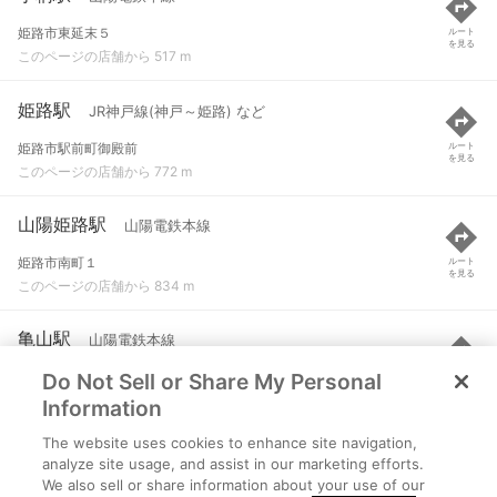
姫路市東延末５
ルート
を見る
このページの店舗から 517 m
姫路駅
JR神戸線(神戸～姫路) など
姫路市駅前町御殿前
ルート
を見る
このページの店舗から 772 m
山陽姫路駅
山陽電鉄本線
姫路市南町１
ルート
を見る
このページの店舗から 834 m
亀山駅
山陽電鉄本線
Do Not Sell or Share My Personal
姫路市亀山町高福地
ルート
を見る
このページの店舗から 1.5 km
Information
The website uses cookies to enhance site navigation,
京口駅
JR播但線
analyze site usage, and assist in our marketing efforts.
We also sell or share information about your use of our
姫路市城東町
ルート