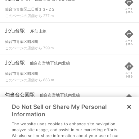
仙台市青葉区二日町１３-２２
ルート
を見る
このページの店舗から 277 m
北仙台駅
JR仙山線
仙台市青葉区昭和町
ルート
を見る
このページの店舗から 799 m
北仙台駅
仙台市営地下鉄南北線
仙台市青葉区昭和町
ルート
を見る
このページの店舗から 883 m
勾当台公園駅
仙台市営地下鉄南北線
Do Not Sell or Share My Personal
仙台市青葉区本町３-９-２
ルート
を見る
このページの店舗から 954 m
Information
The website uses cookies to enhance site navigation,
広瀬通駅
仙台市営地下鉄南北線
analyze site usage, and assist in our marketing efforts.
We also sell or share information about your use of our
仙台市青葉区中央２-１０-２２
ルート