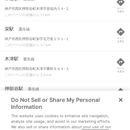
神戸市西区押部谷町木津字居垣内５４-２
ルート
を見る
このページの店舗から 1.1 km
栄駅
粟生線
神戸市西区押部谷町栄字北万覚２５１-１
ルート
を見る
このページの店舗から 1.7 km
木津駅
粟生線
神戸市西区押部谷町木津字勝田９６４-３
ルート
を見る
このページの店舗から 2.4 km
押部谷駅
粟生線
Do Not Sell or Share My Personal
神戸市西区押部谷町福住字岡本５０１-３
ルート
を見る
このページの店舗から 2.8 km
Information
The website uses cookies to enhance site navigation,
緑が丘駅
粟生線
analyze site usage, and assist in our marketing efforts.
We also sell or share information about your use of our
三木市志染町広野字大廻西乙５８２-１４
ルート