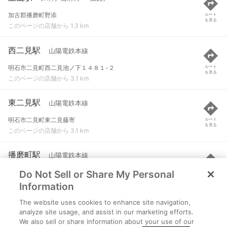
加古郡播磨町野添
ルート
を見る
このページの店舗から 1.3 km
西二見駅
山陽電鉄本線
明石市二見町西二見池ノ下１４８１-２
ルート
を見る
このページの店舗から 3.1 km
東二見駅
山陽電鉄本線
明石市二見町東二見藤寄
ルート
を見る
このページの店舗から 3.1 km
播磨町駅
山陽電鉄本線
Do Not Sell or Share My Personal
加古郡播磨町野添松の内
ルート
を見る
このページの店舗から 3.2 km
Information
The website uses cookies to enhance site navigation,
魚住駅
JR神戸線(神戸～姫路)
analyze site usage, and assist in our marketing efforts.
We also sell or share information about your use of our
明石市魚住町中尾
ルート