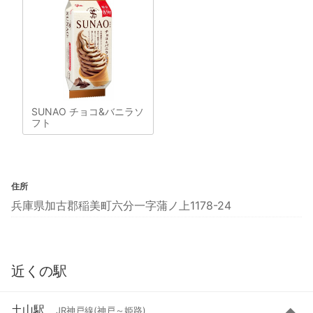
SUNAO チョコ&バニラソ
フト
住所
兵庫県加古郡稲美町六分一字蒲ノ上1178-24
近くの駅
土山駅
JR神戸線(神戸～姫路)