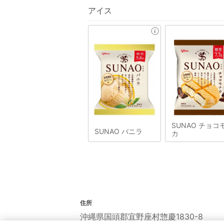
アイス
SUNAO チョコ
SUNAO バニラ
カ
住所
沖縄県国頭郡宜野座村惣慶1830-8