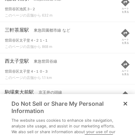
世田谷区池尻３-２
ルート
を見る
このページの店舗から 632 m
三軒茶屋駅
東急田園都市線 など
世田谷区太子堂４-２１-１
ルート
を見る
このページの店舗から 868 m
西太子堂駅
東急世田谷線
世田谷区太子堂４-１０-３
ルート
を見る
このページの店舗から 1.1 km
駒場東大前駅
京王井の頭線
Do Not Sell or Share My Personal
目黒区駒場３-９-１
ルート
を見る
このページの店舗から 1.3 km
Information
The website uses cookies to enhance site navigation,
池ノ上駅
京王井の頭線
analyze site usage, and assist in our marketing efforts.
We also sell or share information about your use of our
世田谷区代沢２-４３-８
ルート