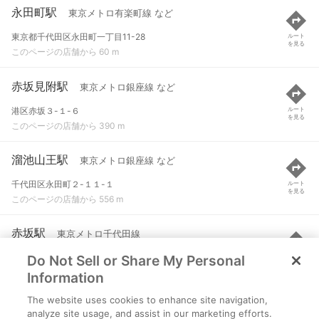
永田町駅
東京メトロ有楽町線 など
東京都千代田区永田町一丁目11-28
ルート
を見る
このページの店舗から 60 m
赤坂見附駅
東京メトロ銀座線 など
港区赤坂３-１-６
ルート
を見る
このページの店舗から 390 m
溜池山王駅
東京メトロ銀座線 など
千代田区永田町２-１１-１
ルート
を見る
このページの店舗から 556 m
赤坂駅
東京メトロ千代田線
Do Not Sell or Share My Personal
港区赤坂５丁目
ルート
を見る
このページの店舗から 640 m
Information
The website uses cookies to enhance site navigation,
国会議事堂前駅
東京メトロ丸ノ内線 など
analyze site usage, and assist in our marketing efforts.