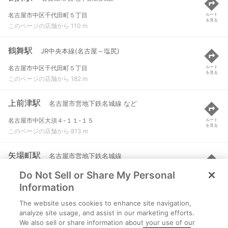
名古屋市中区千代田町５丁目
ルート
を見る
このページの店舗から 110 m
鶴舞駅
JR中央本線(名古屋～塩尻)
名古屋市中区千代田町５丁目
ルート
を見る
このページの店舗から 182 m
上前津駅
名古屋市営地下鉄名城線 など
名古屋市中区大須４-１１-１５
ルート
を見る
このページの店舗から 813 m
矢場町駅
名古屋市営地下鉄名城線
Do Not Sell or Share My Personal
名古屋市中区栄３-３１-１３
ルート
を見る
このページの店舗から 1.1 km
Information
The website uses cookies to enhance site navigation,
東別院駅
名古屋市営地下鉄名城線
analyze site usage, and assist in our marketing efforts.
We also sell or share information about your use of our
名古屋市中区大井町３-２４
ルート