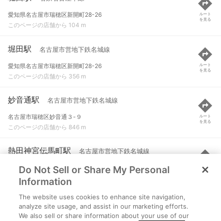
愛知県名古屋市瑞穂区新開町28-26
ルート
を見る
このページの店舗から 104 m
堀田駅
名古屋市営地下鉄名城線
愛知県名古屋市瑞穂区新開町28-26
ルート
を見る
このページの店舗から 356 m
妙音通駅
名古屋市営地下鉄名城線
名古屋市瑞穂区妙音通３-９
ルート
を見る
このページの店舗から 846 m
熱田神宮伝馬町駅
名古屋市営地下鉄名城線
Do Not Sell or Share My Personal
名古屋市熱田区伝馬２-１-１
ルート
を見る
このページの店舗から 956 m
Information
The website uses cookies to enhance site navigation,
神宮前駅
名鉄名古屋本線 など
analyze site usage, and assist in our marketing efforts.
We also sell or share information about your use of our
名古屋市熱田区三本松町
ルート