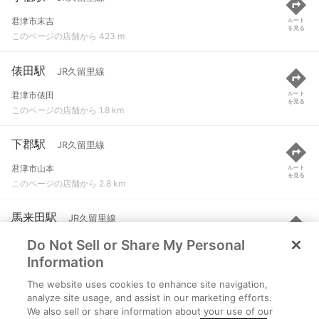
君津市末吉
ルート
を見る
このページの店舗から 423 m
俵田駅
JR久留里線
君津市俵田
ルート
を見る
このページの店舗から 1.8 km
下郡駅
JR久留里線
君津市山本
ルート
を見る
このページの店舗から 2.8 km
馬来田駅
JR久留里線
Do Not Sell or Share My Personal
木更津市真里
ルート
を見る
このページの店舗から 4.1 km
Information
The website uses cookies to enhance site navigation,
久留里駅
JR久留里線
analyze site usage, and assist in our marketing efforts.
We also sell or share information about your use of our
君津市久留里市場
ルート