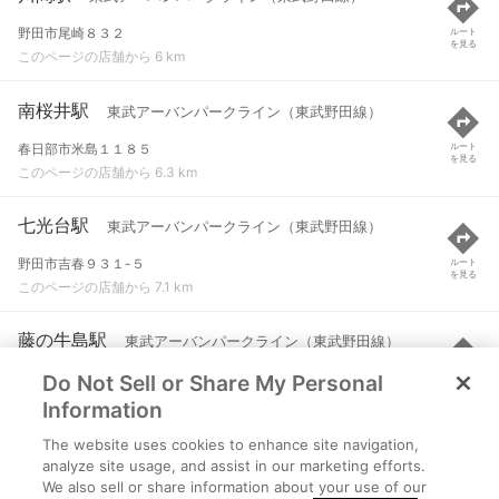
野田市尾崎８３２
ルート
を見る
このページの店舗から 6 km
南桜井駅
東武アーバンパークライン（東武野田線）
春日部市米島１１８５
ルート
を見る
このページの店舗から 6.3 km
七光台駅
東武アーバンパークライン（東武野田線）
野田市吉春９３１-５
ルート
を見る
このページの店舗から 7.1 km
藤の牛島駅
東武アーバンパークライン（東武野田線）
Do Not Sell or Share My Personal
春日部市大字牛島１５７６
ルート
を見る
このページの店舗から 7.8 km
Information
The website uses cookies to enhance site navigation,
清水公園駅
東武アーバンパークライン（東武野田線）
analyze site usage, and assist in our marketing efforts.
We also sell or share information about your use of our
野田市清水３７５
ルート