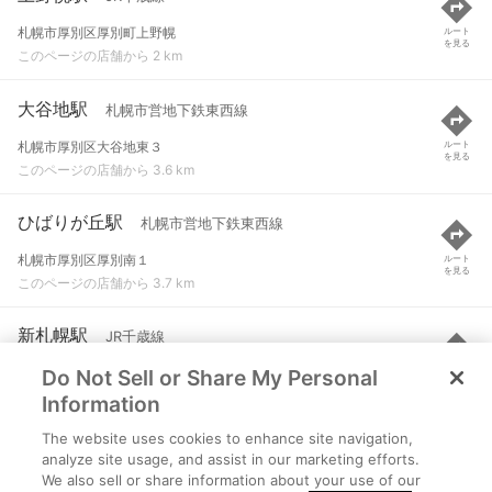
札幌市厚別区厚別町上野幌
ルート
を見る
このページの店舗から 2 km
大谷地駅
札幌市営地下鉄東西線
札幌市厚別区大谷地東３
ルート
を見る
このページの店舗から 3.6 km
ひばりが丘駅
札幌市営地下鉄東西線
札幌市厚別区厚別南１
ルート
を見る
このページの店舗から 3.7 km
新札幌駅
JR千歳線
Do Not Sell or Share My Personal
札幌市厚別区厚別中央二条５丁目
ルート
を見る
このページの店舗から 4.3 km
Information
The website uses cookies to enhance site navigation,
新さっぽろ駅
札幌市営地下鉄東西線
analyze site usage, and assist in our marketing efforts.
We also sell or share information about your use of our
札幌市厚別区厚別中央２条５
ルート