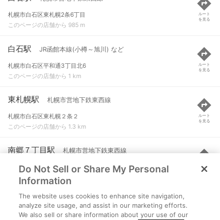
札幌市白石区東札幌2条6丁目
ルート
を見る
このページの店舗から 985 m
白石駅
JR函館本線(小樽～旭川) など
札幌市白石区平和通3丁目北6
ルート
を見る
このページの店舗から 1 km
東札幌駅
札幌市営地下鉄東西線
札幌市白石区東札幌２条２
ルート
を見る
このページの店舗から 1.3 km
南郷７丁目駅
札幌市営地下鉄東西線
Do Not Sell or Share My Personal
札幌市白石区南郷通７
ルート
を見る
このページの店舗から 1.8 km
Information
The website uses cookies to enhance site navigation,
菊水駅
札幌市営地下鉄東西線
analyze site usage, and assist in our marketing efforts.
We also sell or share information about your use of our
札幌市白石区菊水２条２
ルート